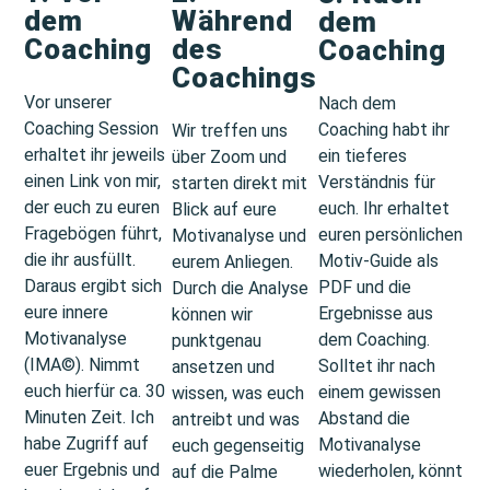
dem
Während
dem
Coaching
des
Coaching
Coachings
Vor unserer
Nach dem
Coaching Session
Coaching habt ihr
Wir treffen uns
erhaltet ihr jeweils
ein tieferes
über Zoom und
einen Link von mir,
Verständnis für
starten direkt mit
der euch zu euren
euch. Ihr erhaltet
Blick auf eure
Fragebögen führt,
euren persönlichen
Motivanalyse und
die ihr ausfüllt.
Motiv-Guide als
eurem Anliegen.
Daraus ergibt sich
PDF und die
Durch die Analyse
eure innere
Ergebnisse aus
können wir
Motivanalyse
dem Coaching.
punktgenau
(IMA©️). Nimmt
Solltet ihr nach
ansetzen und
euch hierfür ca. 30
einem gewissen
wissen, was euch
Minuten Zeit. Ich
Abstand die
antreibt und was
habe Zugriff auf
Motivanalyse
euch gegenseitig
euer Ergebnis und
wiederholen, könnt
auf die Palme